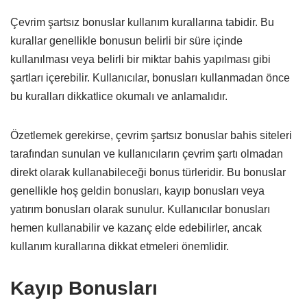
Çevrim şartsız bonuslar kullanım kurallarına tabidir. Bu
kurallar genellikle bonusun belirli bir süre içinde
kullanılması veya belirli bir miktar bahis yapılması gibi
şartları içerebilir. Kullanıcılar, bonusları kullanmadan önce
bu kuralları dikkatlice okumalı ve anlamalıdır.
Özetlemek gerekirse, çevrim şartsız bonuslar bahis siteleri
tarafından sunulan ve kullanıcıların çevrim şartı olmadan
direkt olarak kullanabileceği bonus türleridir. Bu bonuslar
genellikle hoş geldin bonusları, kayıp bonusları veya
yatırım bonusları olarak sunulur. Kullanıcılar bonusları
hemen kullanabilir ve kazanç elde edebilirler, ancak
kullanım kurallarına dikkat etmeleri önemlidir.
Kayıp Bonusları