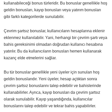
kullanabileceği bonus türleridir. Bu bonuslar genellikle hoş
geldin bonusları, kayıp bonusları veya yatırım bonusları
gibi farklı kategorilerde sunulabilir.
Çevrim şartsız bonuslar, kullanıcıların hesaplarına eklenir
eklenmez kullanılabilir. Yani, herhangi bir çevrim şartı veya
bahis gereksinimi olmadan doğrudan kullanıcı hesabına
yatırılır. Bu da kullanıcıların bonusları hemen kullanarak
kazanç elde etmelerini sağlar.
Bu tür bonuslar genellikle yeni üyeler için sunulan hoş
geldin bonuslarıdır. Yeni üyeler, hesap açtıktan sonra
çevrim şartsız bonuslarını talep edebilir ve bahislerinde
kullanabilirler. Ayrıca, kayıp bonusları da çevrim şartsız
olarak sunulabilir. Kayıp yaşandığında, kullanıcılar
bonuslarını talep edebilir ve tekrar bahis yapabilirler.