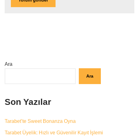
Ara
Ara
Son Yazılar
Tarabet’te Sweet Bonanza Oyna
Tarabet Üyelik: Hızlı ve Güvenilir Kayıt İşlemi