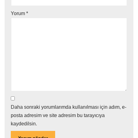
Yorum
*
Daha sonraki yorumlarımda kullanılması için adım, e-
posta adresim ve site adresim bu tarayıcıya
kaydedilsin.