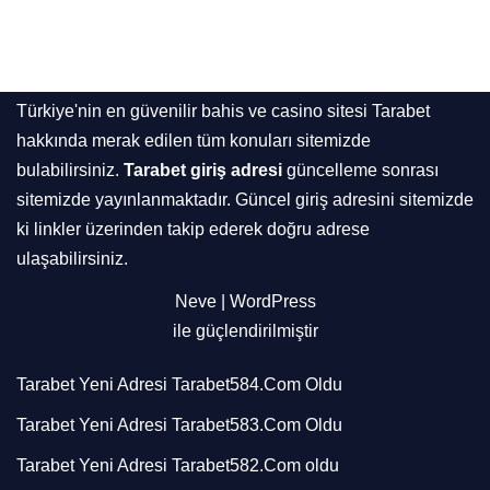
Türkiye'nin en güvenilir bahis ve casino sitesi Tarabet
hakkında merak edilen tüm konuları sitemizde
bulabilirsiniz.
Tarabet giriş adresi
güncelleme sonrası
sitemizde yayınlanmaktadır. Güncel giriş adresini sitemizde
ki linkler üzerinden takip ederek doğru adrese
ulaşabilirsiniz.
Neve
|
WordPress
ile güçlendirilmiştir
Tarabet Yeni Adresi Tarabet584.Com Oldu
Tarabet Yeni Adresi Tarabet583.Com Oldu
Tarabet Yeni Adresi Tarabet582.Com oldu