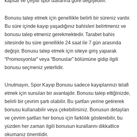
kapsar ve çeşitli spor dallarına göre değişebilir.
Bonusu talep etmek için genellikle belirli bir süreniz vardır.
Bu süre içinde kayıp yaşadığınız bahisleri belirtmeniz ve
bonusu talep etmeniz gerekmektedir. Tarabet bahis
sitesinde bu süre genellikle 24 saat ile 7 gün arasında
değişir. Bonusu talep etmek için siteye giriş yaparak
“Promosyonlar” veya “Bonuslar” bölümüne gidip ilgili
bonusu seçmeniz yeterlidir.
Unutmayın, Spor Kayıp Bonusu sadece kayıplarınızı telafi
etmek için sunulan bir avantajdır. Bonusu talep ettiğinizde,
belirli bir çevrim şartı olabilir. Bu şartları yerine getirerek
bonusu kullanabilir veya çekebilirsiniz. Bonusun detayları
ve çevrim şartları her bonus için farklılık gösterebilir, bu
yüzden her zaman ilgili bonusun kurallarını dikkatlice
okumanız önemlidir.