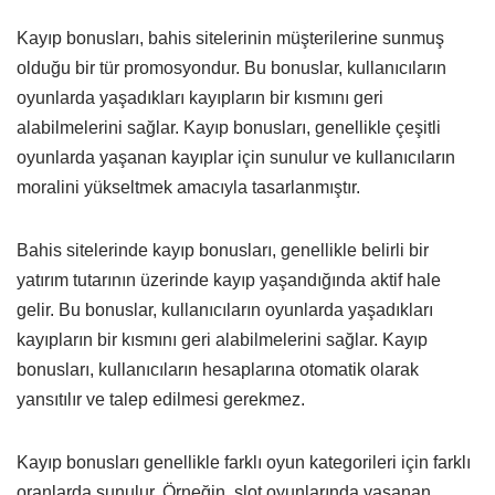
Kayıp bonusları, bahis sitelerinin müşterilerine sunmuş
olduğu bir tür promosyondur. Bu bonuslar, kullanıcıların
oyunlarda yaşadıkları kayıpların bir kısmını geri
alabilmelerini sağlar. Kayıp bonusları, genellikle çeşitli
oyunlarda yaşanan kayıplar için sunulur ve kullanıcıların
moralini yükseltmek amacıyla tasarlanmıştır.
Bahis sitelerinde kayıp bonusları, genellikle belirli bir
yatırım tutarının üzerinde kayıp yaşandığında aktif hale
gelir. Bu bonuslar, kullanıcıların oyunlarda yaşadıkları
kayıpların bir kısmını geri alabilmelerini sağlar. Kayıp
bonusları, kullanıcıların hesaplarına otomatik olarak
yansıtılır ve talep edilmesi gerekmez.
Kayıp bonusları genellikle farklı oyun kategorileri için farklı
oranlarda sunulur. Örneğin, slot oyunlarında yaşanan