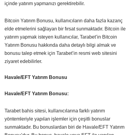
içinde yatırım yapmanızı gerektirebilir.
Bitcoin Yatırım Bonusu, kullanıcıların daha fazla kazanç
elde etmelerini sağlayan bir fırsat sunmaktadır. Bitcoin ile
yatırım yapmak isteyen kullanıcılar, Tarabet’in Bitcoin
Yatırım Bonusu hakkında daha detaylı bilgi almak ve
bonusu talep etmek için Tarabet’in resmi web sitesini
ziyaret edebilirler.
Havale/EFT Yatırım Bonusu
Havale/EFT Yatırım Bonusu:
Tarabet bahis sitesi, kullanıcılarına farklı yatırım
yöntemleriyle yapılan işlemler için çeşitli bonuslar
sunmaktadır. Bu bonuslardan biri de Havale/EFT Yatırım