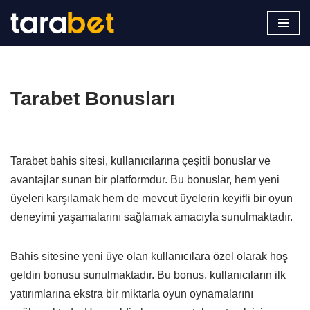
İçeriğe
geç
Tarabet Bonusları
Tarabet bahis sitesi, kullanıcılarına çeşitli bonuslar ve
avantajlar sunan bir platformdur. Bu bonuslar, hem yeni
üyeleri karşılamak hem de mevcut üyelerin keyifli bir oyun
deneyimi yaşamalarını sağlamak amacıyla sunulmaktadır.
Bahis sitesine yeni üye olan kullanıcılara özel olarak hoş
geldin bonusu sunulmaktadır. Bu bonus, kullanıcıların ilk
yatırımlarına ekstra bir miktarla oyun oynamalarını