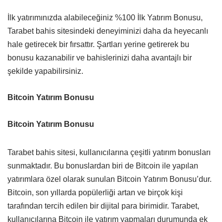
İlk yatırımınızda alabileceğiniz %100 İlk Yatırım Bonusu,
Tarabet bahis sitesindeki deneyiminizi daha da heyecanlı
hale getirecek bir fırsattır. Şartları yerine getirerek bu
bonusu kazanabilir ve bahislerinizi daha avantajlı bir
şekilde yapabilirsiniz.
Bitcoin Yatırım Bonusu
Bitcoin Yatırım Bonusu
Tarabet bahis sitesi, kullanıcılarına çeşitli yatırım bonusları
sunmaktadır. Bu bonuslardan biri de Bitcoin ile yapılan
yatırımlara özel olarak sunulan Bitcoin Yatırım Bonusu’dur.
Bitcoin, son yıllarda popülerliği artan ve birçok kişi
tarafından tercih edilen bir dijital para birimidir. Tarabet,
kullanıcılarına Bitcoin ile yatırım yapmaları durumunda ek