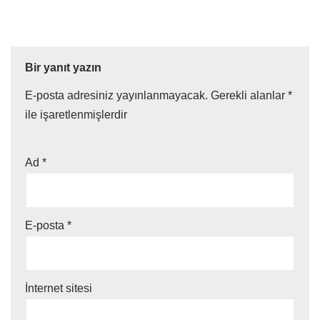
Bir yanıt yazın
E-posta adresiniz yayınlanmayacak.
Gerekli alanlar
*
ile işaretlenmişlerdir
Ad
*
E-posta
*
İnternet sitesi