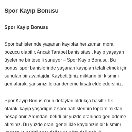
Spor Kayıp Bonusu
Spor Kayıp Bonusu
Spor bahislerinde yaşanan kayıplar her zaman moral
bozucu olabilir. Ancak Tarabet bahis sitesi, kayıp yaşayan
üyelerine bir teselli sunuyor – Spor Kayıp Bonusu. Bu
bonus, spor bahislerinde yaşanan kayıpları telafi etmek için
sunulan bir avantajdır. Kaybettiğiniz miktarın bir kısmını
geri alarak, şansınızı tekrar deneme fırsatı elde edersiniz.
Spor Kayıp Bonusu’nun detayları oldukça basittir. İlk
olarak, kayıp yaşadığınız spor bahislerinin toplam miktarı
hesaplanır. Ardından, belirli bir yüzde oranında geri ödeme
alırsınız. Bu yüzde oranı genellikle kaybınızın bir kısmını