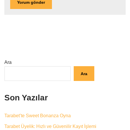
Ara
Ara
Son Yazılar
Tarabet’te Sweet Bonanza Oyna
Tarabet Üyelik: Hızlı ve Güvenilir Kayıt İşlemi