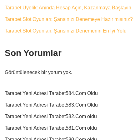
Tarabet Üyelik: Anında Hesap Açın, Kazanmaya Başlayın
Tarabet Slot Oyunları: Şansınızı Denemeye Hazır mısınız?
Tarabet Slot Oyunları: Şansınızı Denemenin En İyi Yolu
Son Yorumlar
Görüntülenecek bir yorum yok.
Tarabet Yeni Adresi Tarabet584.Com Oldu
Tarabet Yeni Adresi Tarabet583.Com Oldu
Tarabet Yeni Adresi Tarabet582.Com oldu
Tarabet Yeni Adresi Tarabet581.Com oldu
Tarabet Yeni Adresi Tarabet580.Com oldu