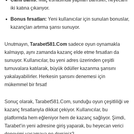
iki katına çıkarıyor.
Bonus fırsatları:
Yeni kullanıcılar için sunulan bonuslar,
kazançları artırma şansı sunuyor.
Unutmayın,
Tarabet581.Com
sadece oyun oynamakla
kalmayıp, aynı zamanda kazanç elde etme fırsatları da
sunuyor. Kullanıcılar, bu yeni adres üzerinden çeşitli
turnuvalara katılarak, büyük ödüller kazanma şansını
yakalayabilirler. Herkesin şansını denemesi için
mükemmel bir fırsat!
Sonuç olarak, Tarabet581.Com, sunduğu oyun çeşitliliği ve
kazanç fırsatlarıyla dikkat çekiyor. Kullanıcılar, bu
platformda hem eğleniyor hem de kazanç sağlıyor. Şimdi,
Tarabet’in yeni adresine giriş yaparak, bu heyecan verici
deneyimi yaşamaya ne dersiniz?