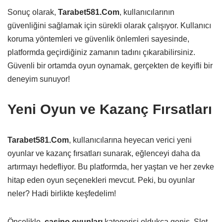
Sonuç olarak,
Tarabet581.Com
, kullanıcılarının
güvenliğini sağlamak için sürekli olarak çalışıyor. Kullanıcı
koruma yöntemleri ve güvenlik önlemleri sayesinde,
platformda geçirdiğiniz zamanın tadını çıkarabilirsiniz.
Güvenli bir ortamda oyun oynamak, gerçekten de keyifli bir
deneyim sunuyor!
Yeni Oyun ve Kazanç Fırsatları
Tarabet581.Com
, kullanıcılarına heyecan verici yeni
oyunlar ve kazanç fırsatları sunarak, eğlenceyi daha da
artırmayı hedefliyor. Bu platformda, her yaştan ve her zevke
hitap eden oyun seçenekleri mevcut. Peki, bu oyunlar
neler? Hadi birlikte keşfedelim!
Öncelikle,
casino oyunları
kategorisi oldukça geniş. Slot