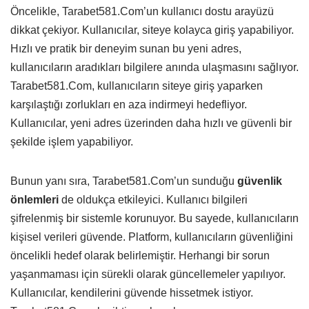
Öncelikle, Tarabet581.Com’un kullanıcı dostu arayüzü
dikkat çekiyor. Kullanıcılar, siteye kolayca giriş yapabiliyor.
Hızlı ve pratik bir deneyim sunan bu yeni adres,
kullanıcıların aradıkları bilgilere anında ulaşmasını sağlıyor.
Tarabet581.Com, kullanıcıların siteye giriş yaparken
karşılaştığı zorlukları en aza indirmeyi hedefliyor.
Kullanıcılar, yeni adres üzerinden daha hızlı ve güvenli bir
şekilde işlem yapabiliyor.
Bunun yanı sıra, Tarabet581.Com’un sunduğu
güvenlik
önlemleri
de oldukça etkileyici. Kullanıcı bilgileri
şifrelenmiş bir sistemle korunuyor. Bu sayede, kullanıcıların
kişisel verileri güvende. Platform, kullanıcıların güvenliğini
öncelikli hedef olarak belirlemiştir. Herhangi bir sorun
yaşanmaması için sürekli olarak güncellemeler yapılıyor.
Kullanıcılar, kendilerini güvende hissetmek istiyor.