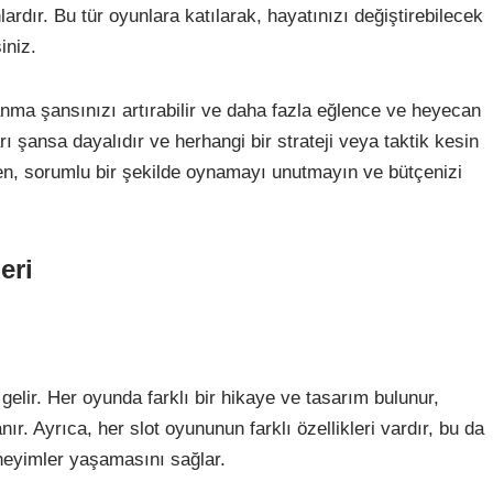
ardır. Bu tür oyunlara katılarak, hayatınızı değiştirebilecek
iniz.
anma şansınızı artırabilir ve daha fazla eğlence ve heyecan
ı şansa dayalıdır ve herhangi bir strateji veya taktik kesin
en, sorumlu bir şekilde oynamayı unutmayın ve bütçenizi
eri
e gelir. Her oyunda farklı bir hikaye ve tasarım bulunur,
ır. Ayrıca, her slot oyununun farklı özellikleri vardır, bu da
neyimler yaşamasını sağlar.