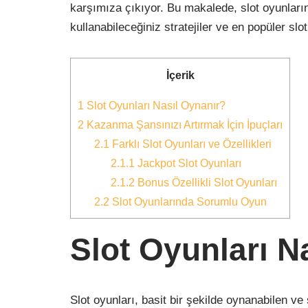
karşımıza çıkıyor. Bu makalede, slot oyunları
kullanabileceğiniz stratejiler ve en popüler slo
İçerik
1
Slot Oyunları Nasıl Oynanır?
2
Kazanma Şansınızı Artırmak İçin İpuçları
2.1
Farklı Slot Oyunları ve Özellikleri
2.1.1
Jackpot Slot Oyunları
2.1.2
Bonus Özellikli Slot Oyunları
2.2
Slot Oyunlarında Sorumlu Oyun
Slot Oyunları N
Slot oyunları, basit bir şekilde oynanabilen v