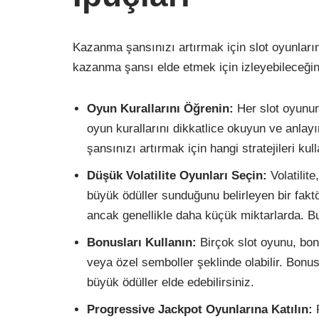
Kazanma şansınızı artırmak için slot oyunlarınd
kazanma şansı elde etmek için izleyebileceğiniz
Oyun Kurallarını Öğrenin:
Her slot oyunun
oyun kurallarını dikkatlice okuyun ve anlay
şansınızı artırmak için hangi stratejileri kul
Düşük Volatilite Oyunları Seçin:
Volatilite
büyük ödüller sunduğunu belirleyen bir faktö
ancak genellikle daha küçük miktarlarda. Bu
Bonusları Kullanın:
Birçok slot oyunu, bonu
veya özel semboller şeklinde olabilir. Bonus
büyük ödüller elde edebilirsiniz.
Progressive Jackpot Oyunlarına Katılın:
P