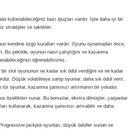
a kullanabileceğiniz bazı ipuçları vardır. İşte daha iyi bir
 stratejiler ve taktikler:
un kendine özgü kuralları vardır. Oyunu oynamadan önce,
ın. Bu şekilde, oyunun nasıl çalıştığını ve kazanma
lanabileceğinizi öğrenebilirsiniz.
, bir slot oyununun ne kadar sık ödül verdiğini ve ne kadar
rdür. Düşük volatiliteye sahip oyunlar, daha sık ödül verir,
 tür oyunlar, kazanma şansınızı artırmanın bir yoludur.
s özellikleri sunar. Bu bonuslar, ekstra dönüşler, çarpanlar
ları kullanarak, kazanma şansınızı artırabilir ve daha
rogressive jackpot oyunları, büyük ödüller sunan ve